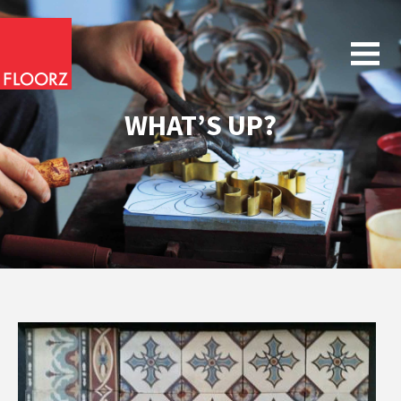
WHAT’S UP?