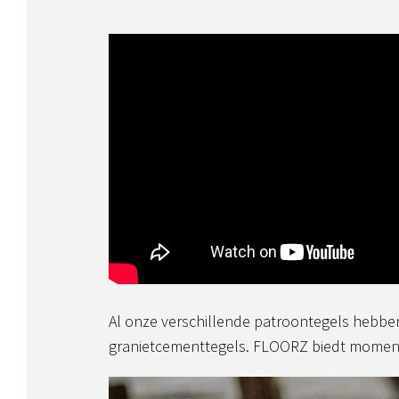
Al onze verschillende patroontegels hebben e
granietcementtegels. FLOORZ biedt mome