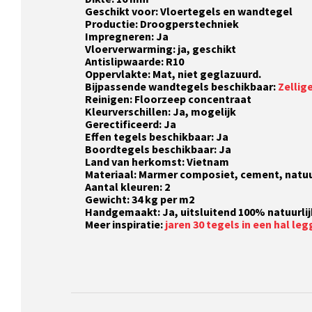
Geschikt voor: Vloertegels en wandtegel
Productie: Droogperstechniek
Impregneren: Ja
Vloerverwarming: ja, geschikt
Antislipwaarde: R10
Oppervlakte: Mat, niet geglazuurd.
Bijpassende wandtegels beschikbaar:
Zellig
Reinigen: Floorzeep concentraat
Kleurverschillen: Ja, mogelijk
Gerectificeerd: Ja
Effen tegels beschikbaar: Ja
Boordtegels beschikbaar: Ja
Land van herkomst: Vietnam
Materiaal: Marmer composiet, cement, natuu
Aantal kleuren: 2
Gewicht: 34 kg per m2
Handgemaakt: Ja, uitsluitend 100% natuurli
Meer inspiratie:
jaren 30 tegels in een hal le