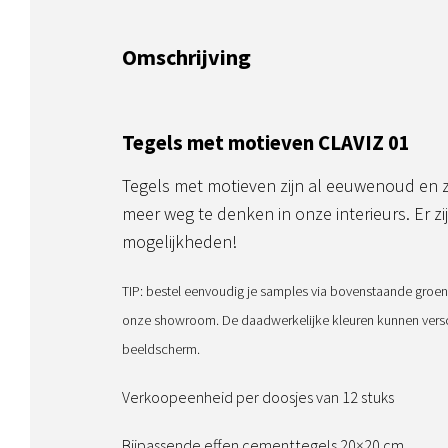
Omschrijving
Tegels met motieven CLAVIZ 01
Tegels met motieven zijn al eeuwenoud en z
meer weg te denken in onze interieurs. Er zi
mogelijkheden!
TIP: bestel eenvoudig je samples via bovenstaande groen
onze showroom. De daadwerkelijke kleuren kunnen versch
beeldscherm.
Verkoopeenheid per doosjes van 12 stuks
Bijpassende effen cementtegels 20×20 cm