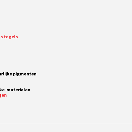
es tegels
rlijke pigmenten
jke materialen
ggen