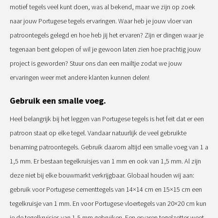
motief tegels veel kunt doen, was al bekend, maar we zijn op zoek
naar jouw Portugese tegels ervaringen. Waar heb je jouw vloer van
patroontegels gelegd en hoe heb jij het ervaren? Zijn er dingen waar je
tegenaan bent gelopen of wil je gewoon laten zien hoe prachtig jouw
project is geworden? Stuur ons dan een mailtje zodat we jouw
ervaringen weer met andere klanten kunnen delen!
Gebruik een smalle voeg.
Heel belangrijk bij het leggen van Portugese tegels is het feit dat er een
patroon staat op elke tegel. Vandaar natuurlijk de veel gebruikte
benaming patroontegels. Gebruik daarom altijd een smalle voeg van 1 a
1,5 mm. Er bestaan tegelkruisjes van 1 mm en ook van 1,5 mm. Al zijn
deze niet bij elke bouwmarkt verkrijgbaar. Globaal houden wij aan:
gebruik voor Portugese cementtegels van 14×14 cm en 15×15 cm een
tegelkruisje van 1 mm. En voor Portugese vloertegels van 20×20 cm kun
je de tegelkruisjes van 1,5 mm gebruiken. Een ervaren tegelzetter weet