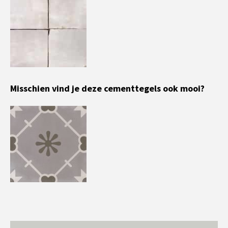
Misschien vind je deze cementtegels ook mooi?