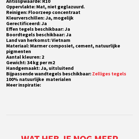
Antislipwaarde: R10
Oppervlakte: Mat, niet geglazuurd.
Reinigen: Floorzeep concentraat
Kleurverschillen: Ja, mogelijk
Gerectificeerd: Ja
Effen tegels beschikbaar: Ja
Boordtegels beschikbaar: Ja
Land van herkomst: Vietnam
Materiaal: Marmer composiet, cement, natuurlijke
pigmenten
Aantal kleuren: 2
Gewicht: 34 kg per m2
Handgemaakt: Ja, uitsluitend
Bijpassende wandtegels beschikbaar:
Zelliges tegels
100% natuurlijke materialen
Meer inspiratie:
WAT HEB JE NOG MEER