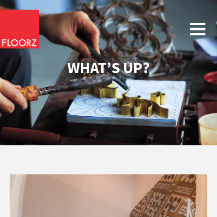
WHAT’S UP?