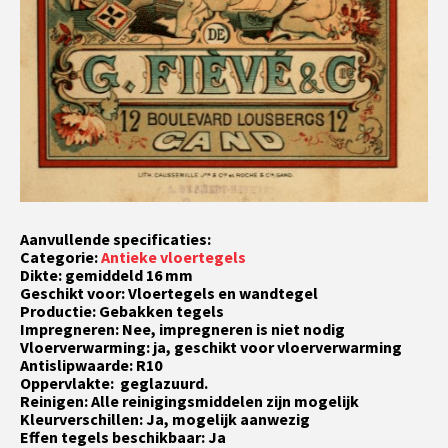
Aanvullende specificaties:
Categorie:
Antieke vloertegels
Dikte: gemiddeld 16 mm
Geschikt voor: Vloertegels en wandtegel
Productie: Gebakken tegels
Impregneren: Nee, impregneren is niet nodig
Vloerverwarming: ja, geschikt voor vloerverwarming
Antislipwaarde: R10
Oppervlakte: geglazuurd.
Reinigen: Alle reinigingsmiddelen zijn mogelijk
Kleurverschillen: Ja, mogelijk aanwezig
Effen tegels beschikbaar: Ja