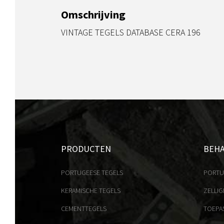
Omschrijving
VINTAGE TEGELS DATABASE CERA 196
PRODUCTEN
BEH
PORTUGEESE TEGELS
PORTU
KERAMISCHE TEGELS
ZELLIG
CEMENTTEGELS
TOEPA