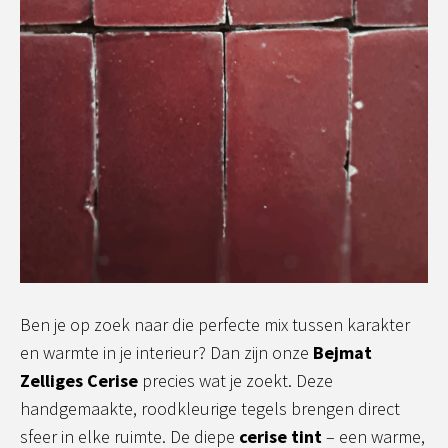
Ben je op zoek naar die perfecte mix tussen karakter
en warmte in je interieur? Dan zijn onze
Bejmat
Zelliges Cerise
precies wat je zoekt. Deze
handgemaakte, roodkleurige tegels brengen direct
sfeer in elke ruimte. De diepe
cerise tint
– een warme,