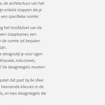
e, de architectuur van het
jn enkele stappen die je
een specifieke ruimte:
eg het hoofddoel van de
 een slaapkamer, een
n de ruimte zal bepalen
ijn.
 designstijl je voor ogen
lassiek, industrieel,
jl? De designtegels moeten
alet dat past bij de sfeer
de heersende kleuren in de
s, en kies designtegels die