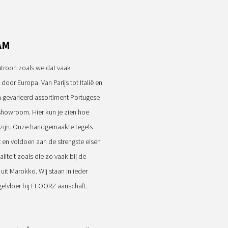
AM
atroon zoals we dat vaak
oor Europa. Van Parijs tot Italië en
 gevarieerd assortiment Portugese
 showroom. Hier kun je zien hoe
 zijn. Onze handgemaakte tegels
it en voldoen aan de strengste eisen
iteit zoals die zo vaak bij de
it Marokko. Wij staan in ieder
gelvloer bij FLOORZ aanschaft.