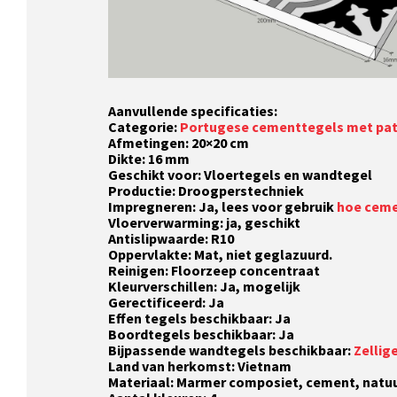
Aanvullende specificaties:
Categorie:
Portugese cementtegels met pa
Afmetingen: 20×20 cm
Dikte: 16 mm
Geschikt voor: Vloertegels en wandtegel
Productie: Droogperstechniek
Impregneren: Ja, lees voor gebruik
hoe ceme
Vloerverwarming: ja, geschikt
Antislipwaarde: R10
Oppervlakte: Mat, niet geglazuurd.
Reinigen: Floorzeep concentraat
Kleurverschillen: Ja, mogelijk
Gerectificeerd: Ja
Effen tegels beschikbaar: Ja
Boordtegels beschikbaar: Ja
Bijpassende wandtegels beschikbaar:
Zellig
Land van herkomst: Vietnam
Materiaal: Marmer composiet, cement, natuu