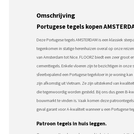
Omschrijving
Portugese tegels kopen AMSTERD
Deze Portugese tegels AMSTERDAM is een klassiek sterp
tegenkomen in statige herenhuizen overal op onze reizen d
van Amsterdam tot Nice. FLOORZ biedt een zeer groot en
cementtegels. Enkele vloeren zijn te bezichtigen in onze
sfeerbepalend een Portugese tegelvloer in je woning kan
zijn afkomstig uit Vietnam. Ze zijn uitstekend van kwalite
die tegenwoordig worden gesteld. Bij ons dus geen B-kwal
bouwmarkt te vinden is. Vaak komen deze patroontegels u
geval garant voor A-kwaliteit wanneer u een Portugese te
Patroon tegels in huis leggen.