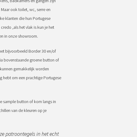
ukens, badkamers en gangen zijn
Maar ook toilet, wc, serre en
e klanten die hun Portugese
credo ,als het vlak is kun je het
gen in onze showroom.
 bijvoorbeeld Border 30 en/of
via bovenstaande groene button of
s kunnen gemakkelijk worden
ig hebt om een prachtige Portugese
e sample button of kom langs in
illen van de kleuren op je
ze patroontegels in het echt