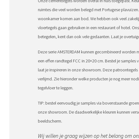
Onze cementtegels worden overal in huis toegepast. Ke
ruimtes die veel worden belegd met Portugese plavuizen. 
woonkamer komen aan bod. We hebben ook veel zakelijk
vloertegels gaan gebruiken in een restaurant of hotel. Ons 
betegelen, kent dan ook vele gedaanten. Laat je overtui
Deze serie AMSTERDAM kunnen gecombineerd worden met
een effen randtegel FCC in 20×20 cm.
Bestel je samples 
laat je inspireren in onze showroom. Deze patroontegel
verlijmd. Zie hieronder welke producten je nog meer nod
tegelvloer te leggen.
TIP: bestel eenvoudig je samples via bovenstaande groen
onze showroom. De daadwerkelijke kleuren kunnen versch
beeldscherm.
Wij willen je graag wijzen op het belang om on