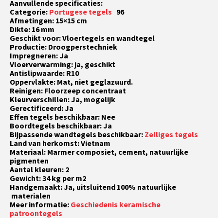
Aanvullende specificaties:
Categorie:
Portugese tegels
96
Afmetingen: 15×15 cm
Dikte: 16 mm
Geschikt voor: Vloertegels en wandtegel
Productie: Droogperstechniek
Impregneren: Ja
Vloerverwarming: ja, geschikt
Antislipwaarde: R10
Oppervlakte: Mat, niet geglazuurd.
Reinigen: Floorzeep concentraat
Kleurverschillen: Ja, mogelijk
Gerectificeerd: Ja
Effen tegels beschikbaar: Nee
Boordtegels beschikbaar: Ja
Bijpassende wandtegels beschikbaar:
Zelliges tegels
Land van herkomst: Vietnam
Materiaal: Marmer composiet, cement, natuurlijke
pigmenten
Aantal kleuren: 2
Gewicht: 34 kg per m2
Handgemaakt: Ja, uitsluitend 100% natuurlijke
materialen
Meer informatie:
Geschiedenis keramische
patroontegels