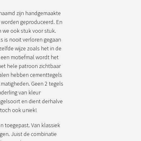
enaamd zijn handgemaakte
jze worden geproduceerd. En
 we ook stuk voor stuk.
 is nooit verloren gegaan
lfde wijze zoals het in de
 een motiefmal wordt het
het hele patroon zichtbaar
ialen hebben cementtegels
lmatigheden. Geen 2 tegels
nderling van kleur
egelsoort en dient derhalve
 toch ook uniek!
n toegepast. Van klassiek
gen. Juist de combinatie