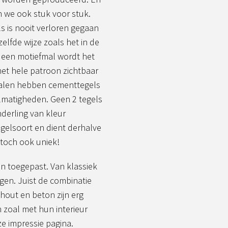
 we ook stuk voor stuk.
 is nooit verloren gegaan
lfde wijze zoals het in de
 een motiefmal wordt het
het hele patroon zichtbaar
ialen hebben cementtegels
lmatigheden. Geen 2 tegels
nderling van kleur
egelsoort en dient derhalve
 toch ook uniek!
n toegepast. Van klassiek
gen. Juist de combinatie
 hout en beton zijn erg
n zoal met hun interieur
e impressie pagina.