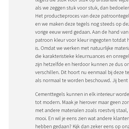
als we zeggen stuk voor stuk, dan bedoelen
Het productieproces van deze patroontegels
en we maken deze tegels nog steeds op deze
vorige eeuw werd gedaan. Aan de hand van
patroon kleur voor kleur ingegoten totdat 
is. Omdat we werken met natuurlijke mater
die karakteristieke kleurnuances en onrege
zijn hetzelfde en hierdoor kunnen ze dus o
verschillen. Dit hoort nu eenmaal bij deze t
als normaal te worden beschouwd. Jij bent
Cementtegels kunnen in elk interieur worde
tot modern. Maak je hierover maar geen zor
met andere materialen zoals roestvrij staal,
mooi. En wil je eens zien wat andere klante
hebben gedaan? Kijk dan zeker eens op onz