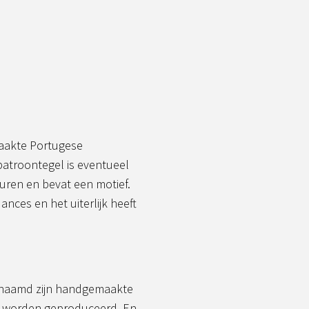
aakte Portugese
patroontegel is eventueel
leuren en bevat een motief.
nces en het uiterlijk heeft
enaamd zijn handgemaakte
jze worden geproduceerd. En