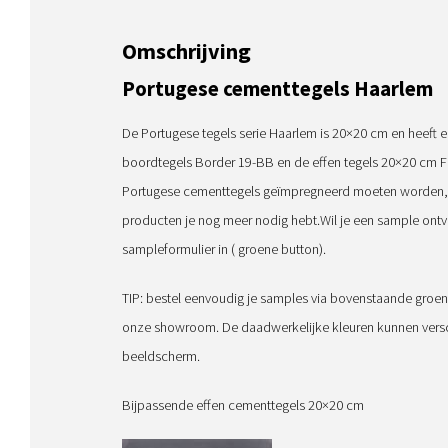
Omschrijving
Portugese cementtegels Haarlem
De Portugese tegels serie Haarlem is 20×20 cm en heeft 
boordtegels Border 19-BB en de effen tegels 20×20 cm FB
Portugese cementtegels geïmpregneerd moeten worden, d
producten je nog meer nodig hebt.
Wil je een sample ont
sampleformulier in ( groene button).
TIP: bestel eenvoudig je samples via bovenstaande groen
onze showroom. De daadwerkelijke kleuren kunnen versch
beeldscherm.
Bijpassende effen cementtegels 20×20 cm