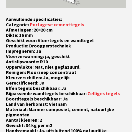
Aanvullende specificaties:
Categorie:
Portugese cementtegels
Afmetingen: 20×20 cm
Dikte: 16 mm
Geschikt voor: Vloertegels en wandtegel
Productie: Droogperstechniek
Impregneren: Ja
Vloerverwarming: ja, geschikt
Antislipwaarde: R10
Oppervlakte: Mat, niet geglazuurd.
Reinigen: Floorzeep concentraat
Kleurverschillen: Ja, mogelijk
Gerectificeerd: Ja
Effen tegels beschikbaar: Ja
Bijpassende wandtegels beschikbaar:
Zelliges tegels
Boordtegels beschikbaar: Ja
Land van herkomst: Vietnam
Materiaal: Marmer composiet, cement, natuurlijke
pigmenten
Aantal kleuren: 2
Gewicht: 34 kg per m2
Handgemaakt: Ja, uitsluitend 100% natuurlijke