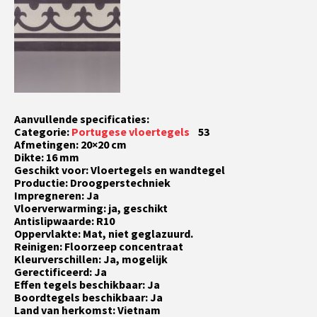
Aanvullende specificaties:
Categorie:
Portugese vloertegels
53
Afmetingen: 20×20 cm
Dikte: 16 mm
Geschikt voor: Vloertegels en wandtegel
Productie: Droogperstechniek
Impregneren: Ja
Vloerverwarming: ja, geschikt
Antislipwaarde: R10
Oppervlakte: Mat, niet geglazuurd.
Reinigen: Floorzeep concentraat
Kleurverschillen: Ja, mogelijk
Gerectificeerd: Ja
Effen tegels beschikbaar: Ja
Boordtegels beschikbaar: Ja
Land van herkomst: Vietnam