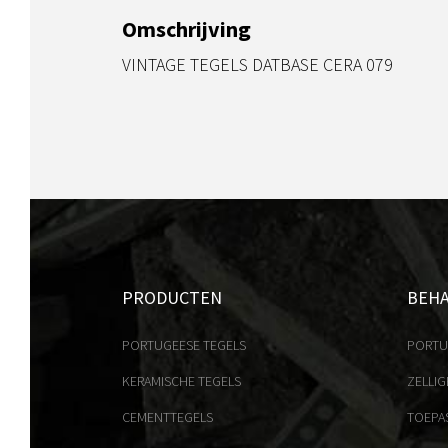
Omschrijving
VINTAGE TEGELS DATBASE CERA 079
PRODUCTEN
BEH
PORTUGEESE TEGELS
PORTU
KERAMISCHE TEGELS
ZELLIG
CEMENTTEGELS
TOEPA