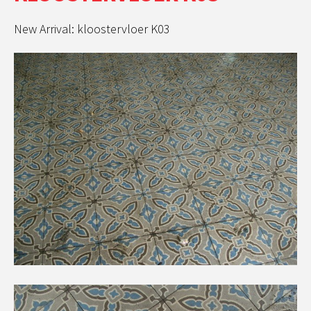
New Arrival: kloostervloer K03