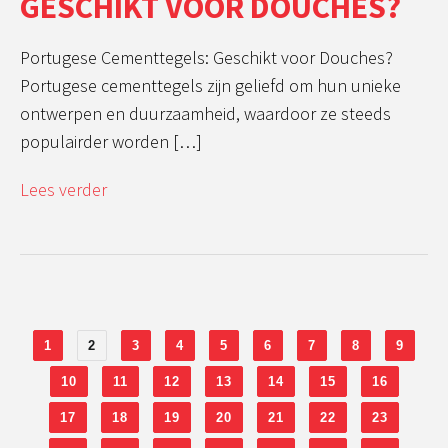
GESCHIKT VOOR DOUCHES?
Portugese Cementtegels: Geschikt voor Douches?
Portugese cementtegels zijn geliefd om hun unieke
ontwerpen en duurzaamheid, waardoor ze steeds
populairder worden […]
Lees verder
1
2
3
4
5
6
7
8
9
10
11
12
13
14
15
16
17
18
19
20
21
22
23