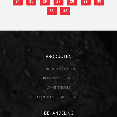
24
25
26
27
28
29
30
31
32
PRODUCTEN
PORTUGEESE TEGELS
KERAMISCHE TEGELS
CEMENTTEGELS
PORTUGESE CEMENTTEGELS
BEHANDELING