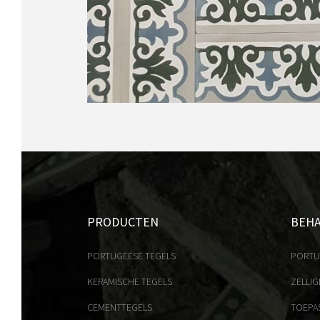
PRODUCTEN
BEH
PORTUGEESE TEGELS
PORTU
KERAMISCHE TEGELS
ZELLIG
CEMENTTEGELS
TOEPA