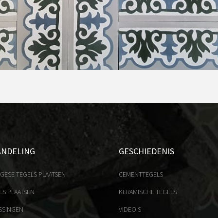
ANDELING
GESCHIEDENIS
GESE TEGELS PLAATSEN
CEMENTTEGELS
ES PLAATSEN
KERAMISCHE TEGELS
SSINGEN
VIDEO'S