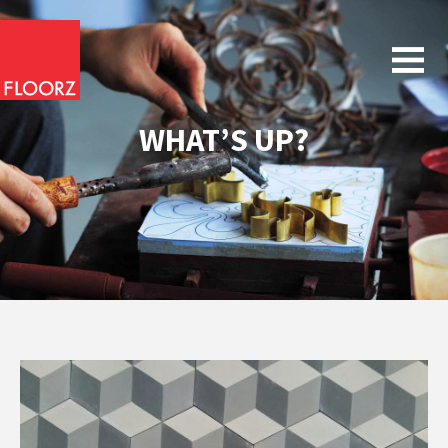
WHAT’S UP?