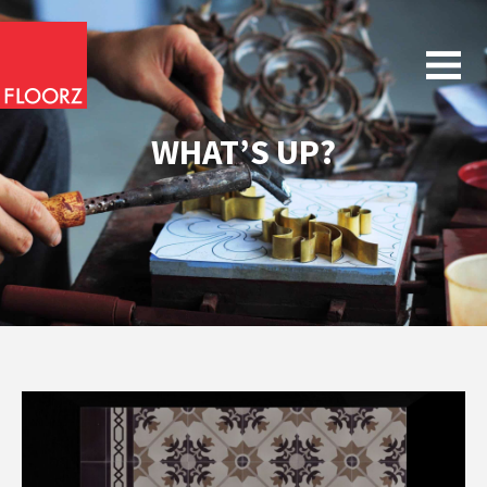
WHAT’S UP?