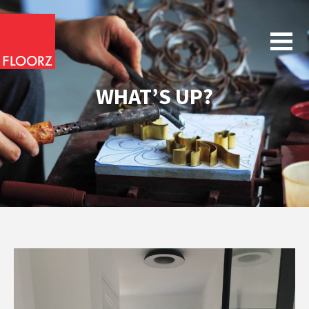
WHAT’S UP?