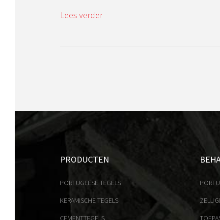
Lees verder
PRODUCTEN
BEH
PORTUGEESE TEGELS
PORTU
KERAMISCHE TEGELS
ZELLIG
CEMENTTEGELS
TOEPA