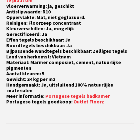
te plaatsen
Vloerverwarming: ja, geschikt
Antislipwaarde: R10
Oppervlakte: Mat, niet geglazuurd.
Reinigen: Floorzeep concentraat
Kleurverschillen: Ja, mogelijk
Gerectificeerd: Ja
Effen tegels beschikbaar: Ja
Boordtegels beschikbaar: Ja
Bijpassende wandtegels beschikbaar: Zelliges tegels
Land van herkomst: Vietnam
Materiaal: Marmer composiet, cement, natuurlijke
pigmenten
Aantal kleuren: 5
Gewicht: 34 kg per m2
Handgemaakt: Ja, uitsluitend 100% natuurlijke
materialen
Meer informatie:
Portugese tegels badkamer
Portugese tegels goedkoop:
Outlet Floorz