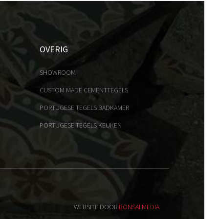
OVERIG
SHOWROOM
CUSTOM MADE CEMENTTEGELS
PORTUGESE TEGELS BADKAMER
PORTUGESE TEGELS KEUKEN
WEBSITE DOOR
BONSAI MEDIA