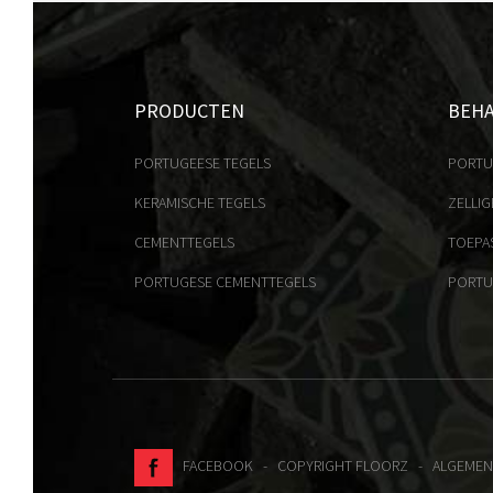
PRODUCTEN
BEH
PORTUGEESE TEGELS
PORTU
KERAMISCHE TEGELS
ZELLIG
CEMENTTEGELS
TOEPA
PORTUGESE CEMENTTEGELS
PORTU
FACEBOOK
- COPYRIGHT FLOORZ -
ALGEMEN