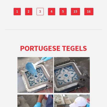
1
2
3
4
5
15
16
PORTUGESE TEGELS