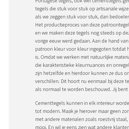
Portugese tegels, ook wel cementtegels g
tegels die stuk voor stuk op artisanale wi
als we zeggen stuk voor stuk, dan bedoelen
Het productieproces van deze patroontegels
en we maken deze tegels nog steeds op deze
vorige eeuw werd gedaan. Aan de hand van
patroon kleur voor kleur ingegoten totdat 
is. Omdat we werken met natuurlijke mater
die karakteristieke kleurnuances en onrege
zijn hetzelfde en hierdoor kunnen ze dus o
verschillen. Dit hoort nu eenmaal bij deze t
als normaal te worden beschouwd. Jij bent
Cementtegels kunnen in elk interieur worde
tot modern. Maak je hierover maar geen zor
met andere materialen zoals roestvrij staal,
mooi. En wil je eens zien wat andere klante