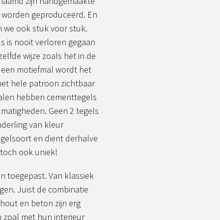
enaamd zijn handgemaakte
jze worden geproduceerd. En
 we ook stuk voor stuk.
 is nooit verloren gegaan
lfde wijze zoals het in de
 een motiefmal wordt het
het hele patroon zichtbaar
ialen hebben cementtegels
lmatigheden. Geen 2 tegels
nderling van kleur
egelsoort en dient derhalve
 toch ook uniek!
n toegepast. Van klassiek
gen. Juist de combinatie
 hout en beton zijn erg
n zoal met hun interieur