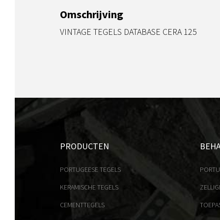
Omschrijving
VINTAGE TEGELS DATABASE CERA 125
PRODUCTEN
BEH
PORTUGEESE TEGELS
PORTU
KERAMISCHE TEGELS
ZELLIG
CEMENTTEGELS
TOEPA