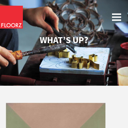
WHAT’S UP?