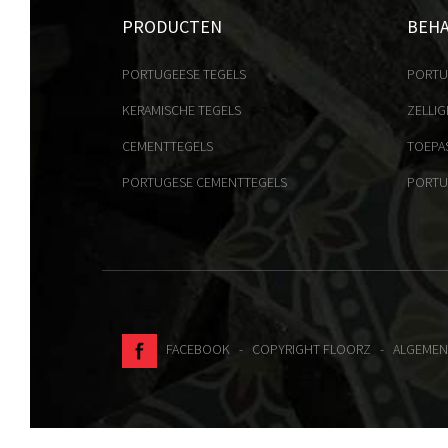
PRODUCTEN
BEH
PORTUGEESE TEGELS
PORTU
KERAMISCHE TEGELS
ZELLIG
CEMENTTEGELS
TOEPA
PORTUGESE CEMENTTEGELS
PORTU
FACEBOOK
- COPYRIGHT FLOORZ -
ALGEMEN