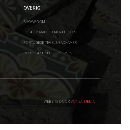
OVERIG
SHOWROOM
CUSTOM MADE CEMENTTEGELS
PORTUGESE TEGELS BADKAMER
PORTUGESE TEGELS KEUKEN
WEBSITE DOOR
BONSAI MEDIA