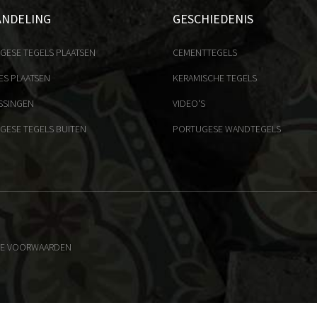
ANDELING
GESCHIEDENIS
GESE TEGELS PLAATSEN
CEMENTTEGELS
ES PLAATSEN
KERAMISCHE TEGELS
SSINGEN
VIDEO'S
GESE TEGELS BUITEN
PORTUGESE WANDTEGELS
E VOORWAARDEN