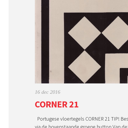
16 dec 2016
CORNER 21
Portugese vloertegels CORNER 21 TIP! Be
via de bovenstaande groene button Van de