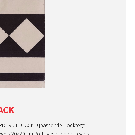
ACK
RDER 21 BLACK Bijpassende Hoektegel
egels 20×20 cm Portugese cementtegels