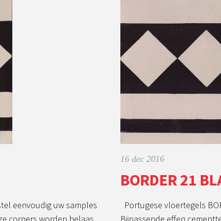
16 dec 2016
BORDER 21 BL
Portugese vloertegels BO
stel eenvoudig uw samples
Bijpassende effen cementt
ze corners worden helaas