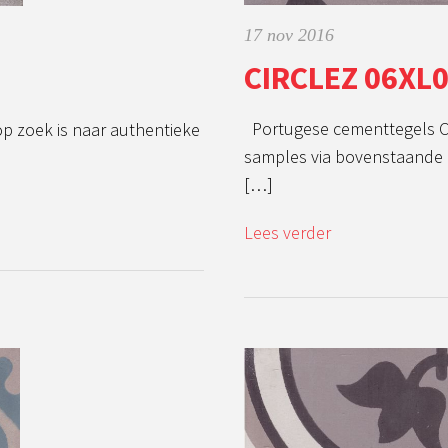
17 nov 2016
CIRCLEZ 06XL
Portugese cementtegels CI
op zoek is naar authentieke
samples via bovenstaande 
[…]
Lees verder