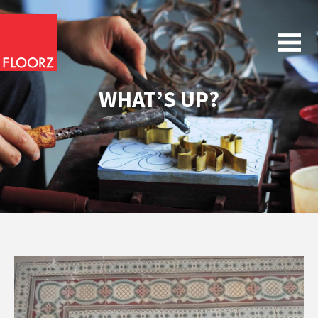
WHAT’S UP?