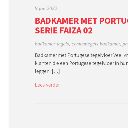
9 jan 2022
BADKAMER MET PORTU
SERIE FAIZA 02
badkamer tegels
,
cementtegels badkamer
,
pa
Badkamer met Portugese tegelvloer Veel vr
klanten die een Portugese tegelvloer in h
leggen. […]
Lees verder