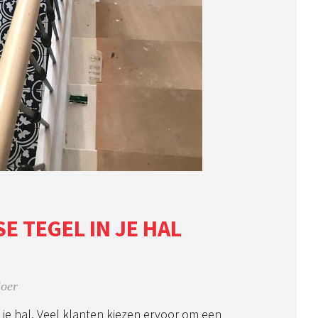
E TEGEL IN JE HAL
loer
 je hal. Veel klanten kiezen ervoor om een