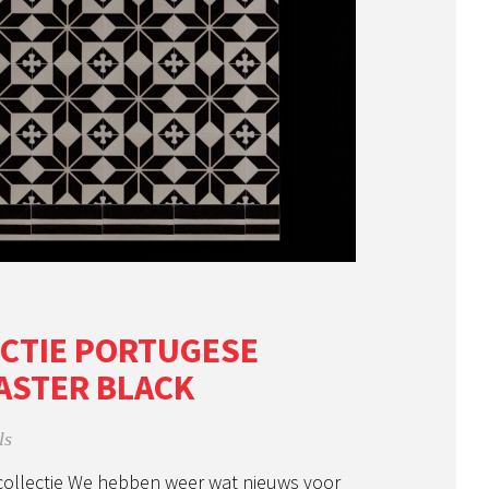
CTIE PORTUGESE
 ASTER BLACK
ls
collectie We hebben weer wat nieuws voor