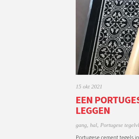
15 okt 2021
EEN PORTUGES
LEGGEN
gang
,
hal
,
Portugese tegelv
Portugese cement tegels in