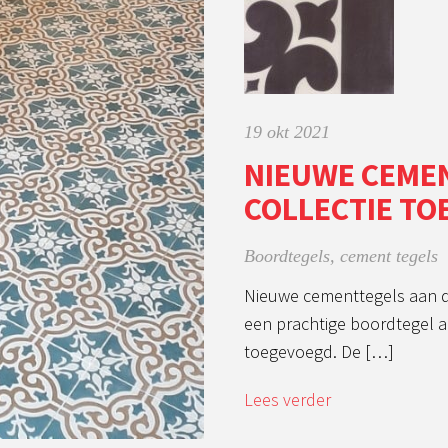
19 okt 2021
NIEUWE CEME
COLLECTIE T
Boordtegels
,
cement tegels
Nieuwe cementtegels aan d
een prachtige boordtegel a
toegevoegd. De […]
Lees verder