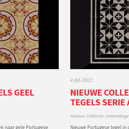
4 feb 2022
LS GEEL
NIEUWE COLLE
TEGELS SERIE
nieuwe collectie cementtege
ek naar gele Portugese
Nieuwe Portugese tegel in 