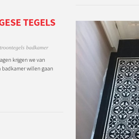
GESE TEGELS
troontegels badkamer
agen krijgen we van
un badkamer willen gaan