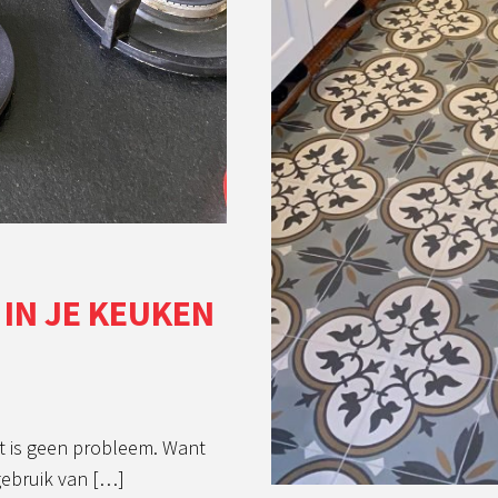
IN JE KEUKEN
at is geen probleem. Want
gebruik van […]