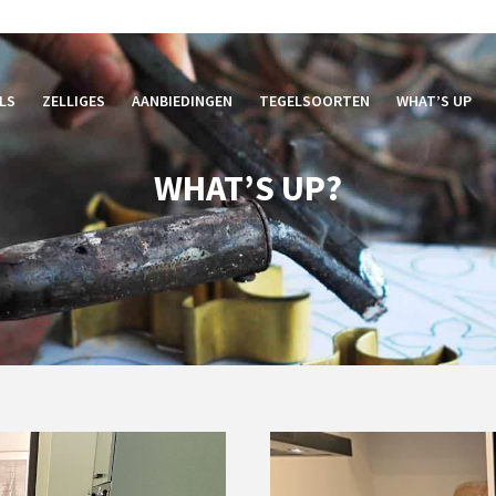
LS
ZELLIGES
AANBIEDINGEN
TEGELSOORTEN
WHAT’S UP
WHAT’S UP?