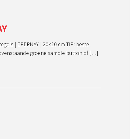
AY
tegels | EPERNAY | 20×20 cm TIP: bestel
bovenstaande groene sample button of […]