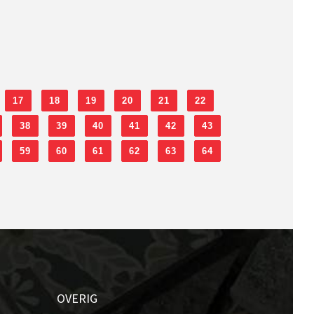
17
18
19
20
21
22
38
39
40
41
42
43
59
60
61
62
63
64
OVERIG