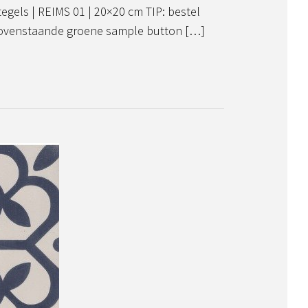
egels | REIMS 01 | 20×20 cm TIP: bestel
bovenstaande groene sample button […]