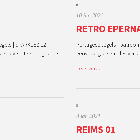
10 jan 2021
RETRO EPERN
egels | SPARKLEZ 12 |
Portugese tegels | patroon
 via bovenstaande groene
eenvoudig je samples via 
Lees verder
8 jan 2021
REIMS 01