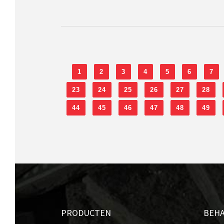
1
2
3
4
5
6
7
23
24
25
26
27
28
44
45
46
47
48
49
PRODUCTEN
BEH