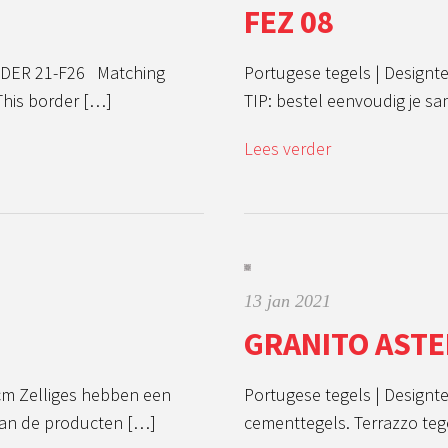
FEZ 08
BORDER 21-F26 Matching
Portugese tegels | Designte
This border […]
TIP: bestel eenvoudig je s
Lees verder
13 jan 2021
GRANITO ASTE
cm Zelliges hebben een
Portugese tegels | Design
 van de producten […]
cementtegels. Terrazzo teg