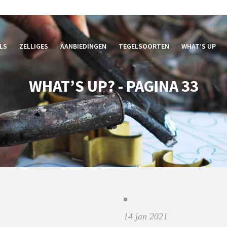
LS
ZELLIGES
AANBIEDINGEN
TEGELSOORTEN
WHAT’S UP
WHAT’S UP? - PAGINA 33
14 jan 2021