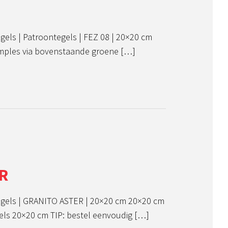
gels | Patroontegels | FEZ 08 | 20×20 cm
amples via bovenstaande groene […]
R
tegels | GRANITO ASTER | 20×20 cm 20×20 cm
els 20×20 cm TIP: bestel eenvoudig […]