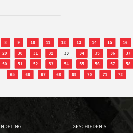
8
9
10
11
12
13
14
15
16
29
30
31
32
33
34
35
36
37
50
51
52
53
54
55
56
57
58
65
66
67
68
69
70
71
72
ANDELING
GESCHIEDENIS