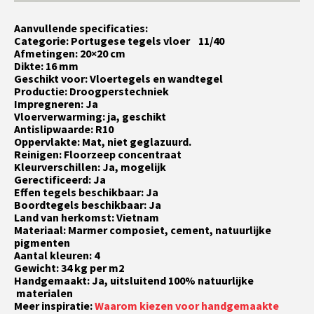
Aanvullende specificaties:
Categorie: Portugese tegels vloer 11/40
Afmetingen: 20×20 cm
Dikte: 16 mm
Geschikt voor: Vloertegels en wandtegel
Productie: Droogperstechniek
Impregneren: Ja
Vloerverwarming: ja, geschikt
Antislipwaarde: R10
Oppervlakte: Mat, niet geglazuurd.
Reinigen: Floorzeep concentraat
Kleurverschillen: Ja, mogelijk
Gerectificeerd: Ja
Effen tegels beschikbaar: Ja
Boordtegels beschikbaar: Ja
Land van herkomst: Vietnam
Materiaal: Marmer composiet, cement, natuurlijke
pigmenten
Aantal kleuren: 4
Gewicht: 34 kg per m2
Handgemaakt: Ja, uitsluitend 100% natuurlijke
materialen
Meer inspiratie:
Waarom kiezen voor handgemaakte